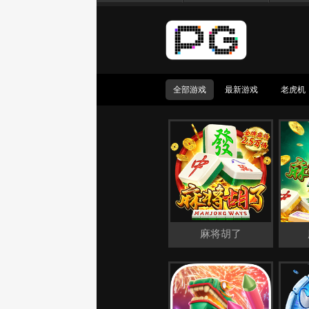
全部游戏
最新游戏
老虎机
麻将胡了